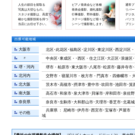
人生の節目を留取る
ピアノ発表会など各種
通常プリ
写真は大切なもの。
発表会撮影、婚礼撮影、
リバーサ
スタジオ撮影は、高度で
行事撮影、野外撮影､
デジタル
確かな撮影技術を持つ
ステージ撮影など様々な
パソコン
当店にお任せ下さい。
シーンで撮影致します。
プリント
大阪市
北区･此花区･福島区･淀川区･東淀川区･西淀川区・
〃
中央区･東成区・･西区・住之江区･大正区･浪速区･
堺・河内
堺市・柏原市･東大阪市･八尾市･松原市･藤井寺市･
北河内
交野市・寝屋川市・枚方市・門真市・四條畷市・大
北大阪
茨木市･高槻市･摂津市･豊中市･吹田市･池田市･箕
南大阪
高石市･和泉市･泉大津市･貝塚市･岸和田市･泉佐野
奈良県
奈良市･生駒市･大和郡山市･天理市･香芝市･北葛城
兵庫県 ： 尼崎市･伊丹市･西宮市･宝塚市･芦屋
その他
域