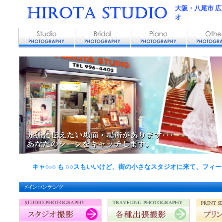
大阪・八尾市 
オ
キャ○
○ も ○○スもいいけど、街の小さなスタジオに来て、フィ
○