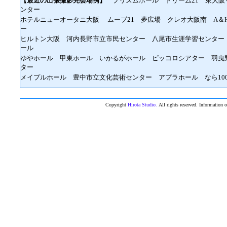
【最近の出張撮影先会場例】
プリズムホール ドリーム21 東大阪
ンター
ホテルニューオータニ大阪 ムーブ21 夢広場 クレオ大阪南 A＆
ー
ヒルトン大阪 河内長野市立市民センター
八尾市生涯学習センター
ール
ゆやホール 甲東ホール
いかるがホール ピッコロシアター 羽曳
ター
メイプルホール 豊中市立文化芸術センター アプラホール なら10
Copyright
Hirota Studio.
All rights reserved. Information o